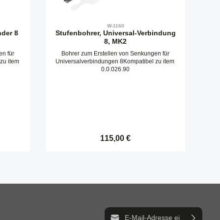
W-1160
nder 8
Stufenbohrer, Universal-Verbindung
8, MK2
en für
Bohrer zum Erstellen von Senkungen für
zu item
Universalverbindungen 8Kompatibel zu item
0.0.026.90
Regulärer Preis:
115,00 €
ib den gewünschten Wert ein oder benutze 
Produkt Anzahl: Gib den gewün
E-Mail-Adresse*