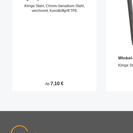
Klinge Stahl, Chrom-Vanadium-Stahl,
verchromt, Kunsttoffgriff TPE
Winkel
Klinge S
Regulärer Preis:
7,10 €
Ab