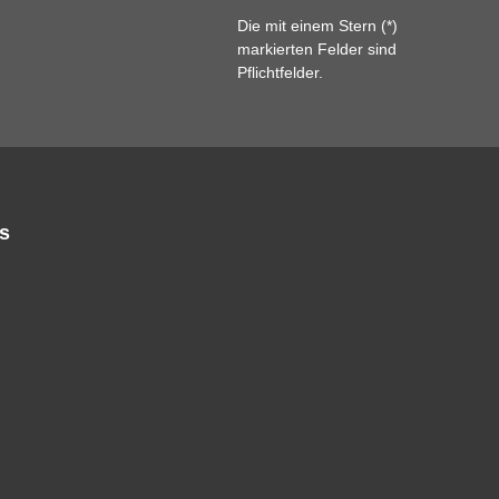
Die mit einem Stern (*)
markierten Felder sind
Pflichtfelder.
s