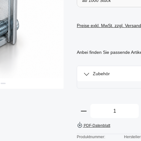
ab
1000
Preise exkl. MwSt. zzgl. Versan
Anbei finden Sie passende Artik
Zubehör
Produkt Anzahl: Gi
PDF-Datenblatt
Produktnummer:
Hersteller