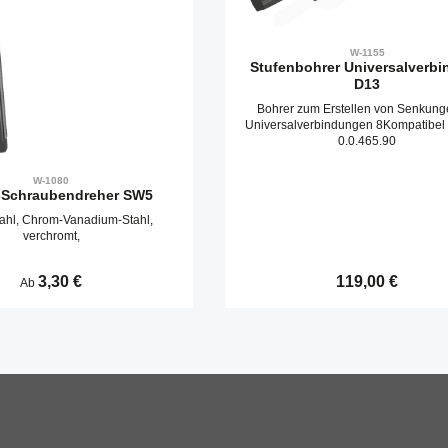
W-1155
Stufenbohrer Universalverbi
D13
Bohrer zum Erstellen von Senkung
Universalverbindungen 8Kompatibel 
0.0.465.90
W-1080
-Schraubendreher SW5
tahl, Chrom-Vanadium-Stahl,
verchromt,
Regulärer Preis:
3,30 €
Regulärer Preis:
119,00 €
Ab
Produkt Anzahl: G