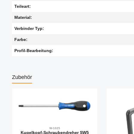
Teileart:
Material:
Verbinder Typ:
Farbe:
Profil-Bearbeitung:
Zubehör
Produktgalerie überspringen
W-1025
Kugelkopf-Schraubendreher SW5