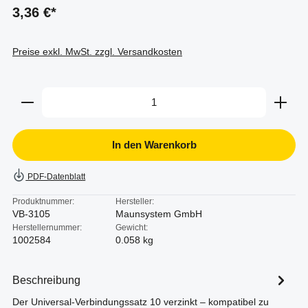
3,36 €*
Preise exkl. MwSt. zzgl. Versandkosten
Produkt Anzahl: Gib den gewünschten Wert ein oder b
In den Warenkorb
PDF-Datenblatt
Produktnummer:
Hersteller:
VB-3105
Maunsystem GmbH
Herstellernummer:
Gewicht:
1002584
0.058 kg
Beschreibung
Der Universal-Verbindungssatz 10 verzinkt – kompatibel zu