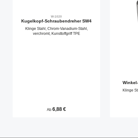
W-1020
Kugelkopf-Schraubendreher SW4
Klinge Stahl, Chrom-Vanadium-Stahl,
verchromt, Kunsttoffgriff TPE
Winkel
Klinge S
Regulärer Preis:
6,88 €
Ab