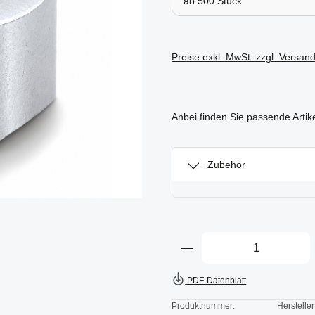
ab
500
Preise exkl. MwSt. zzgl. Versan
Anbei finden Sie passende Artik
Zubehör
Produkt Anzahl: Gi
PDF-Datenblatt
Produktnummer:
Hersteller