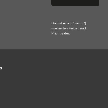
Die mit einem Stern (*)
markierten Felder sind
Pflichtfelder.
s