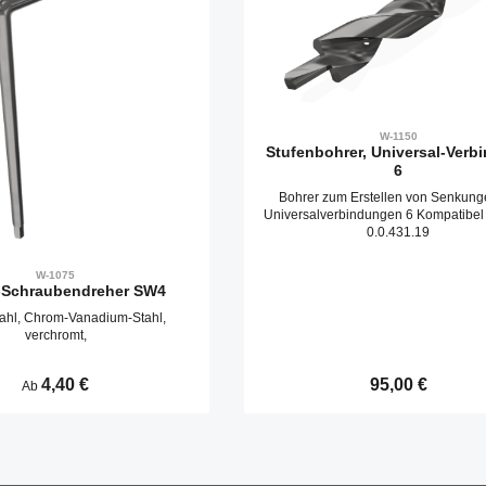
W-1150
Stufenbohrer, Universal-Verb
6
Bohrer zum Erstellen von Senkung
Universalverbindungen 6 Kompatibel
0.0.431.19
W-1075
-Schraubendreher SW4
tahl, Chrom-Vanadium-Stahl,
verchromt,
Regulärer Preis:
4,40 €
Regulärer Preis:
95,00 €
Ab
Produkt Anzahl: G