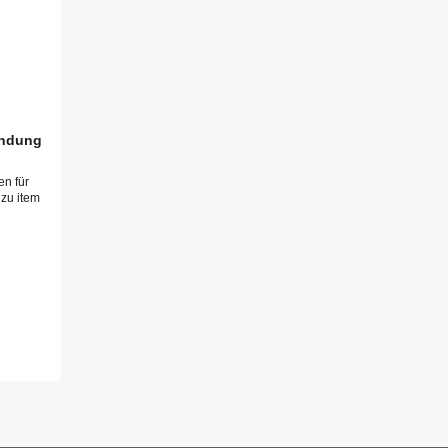
indung
en für
 zu item
ib den gewünschten Wert ein oder benutze 