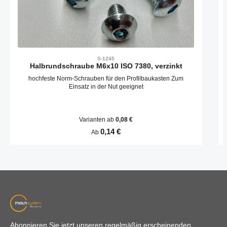
S-1245
Halbrundschraube M6x10 ISO 7380, verzinkt
hochfeste Norm-Schrauben für den Profilbaukasten Zum
Einsatz in der Nut geeignet
Varianten ab
0,08 €
Regulärer Preis:
0,14 €
Ab
Abonnieren Sie jetzt unseren regelmäßig erscheinenden