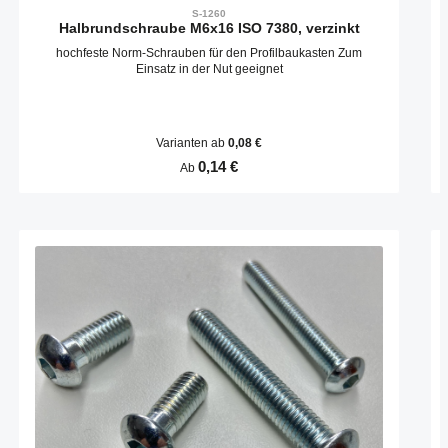
S-1260
Halbrundschraube M6x16 ISO 7380, verzinkt
hochfeste Norm-Schrauben für den Profilbaukasten Zum
Einsatz in der Nut geeignet
Varianten ab
0,08 €
Regulärer Preis:
0,14 €
Ab
Produktgalerie überspringen