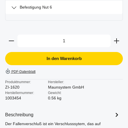
Befestigung Nut 6
Produkt Anzahl: Gib den gewünschten Wert ein oder b
In den Warenkorb
PDF-Datenblatt
Produktnummer:
Hersteller:
ZI-1620
Maunsystem GmbH
Herstellernummer:
Gewicht:
1003454
0.56 kg
Beschreibung
Der Fallenverschluß ist ein Verschlusssytem, das auf