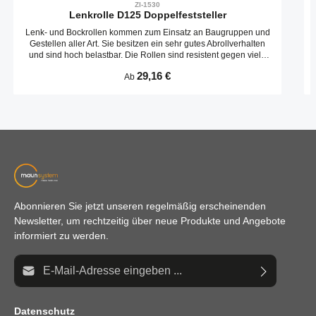
ZI-1530
Lenkrolle D125 Doppelfeststeller
Lenk- und Bockrollen kommen zum Einsatz an Baugruppen und
Gestellen aller Art. Sie besitzen ein sehr gutes Abrollverhalten
und sind hoch belastbar. Die Rollen sind resistent gegen viele
Umwelteinflüsse. Speziell für den Einsatz in der Elektrofertigung
Regulärer Preis:
29,16 €
Ab
werden viele Rollen auch in ESD Ausführung geliefert. Der
Ableitwiderstand der ESD Ausführung liegt bei 110 Ohm.
Abonnieren Sie jetzt unseren regelmäßig erscheinenden
Newsletter, um rechtzeitig über neue Produkte und Angebote
informiert zu werden.
E-Mail-Adresse*
Datenschutz