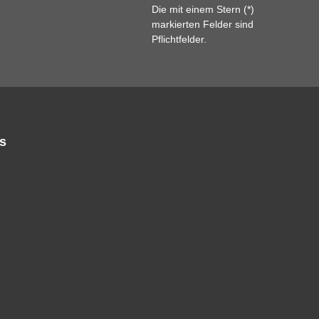
Die mit einem Stern (*)
markierten Felder sind
Pflichtfelder.
s