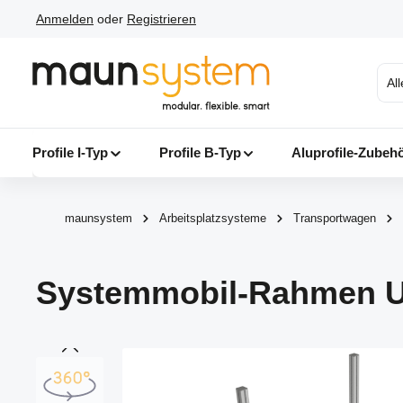
Anmelden
oder
Registrieren
 Hauptinhalt springen
Zur Suche springen
Zur Hauptnavigation springen
Al
Profile I-Typ
Profile B-Typ
Aluprofile-Zubeh
maunsystem
Arbeitsplatzsysteme
Transportwagen
Systemmobil-Rahmen 