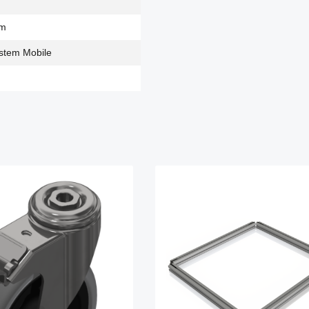
em
stem Mobile