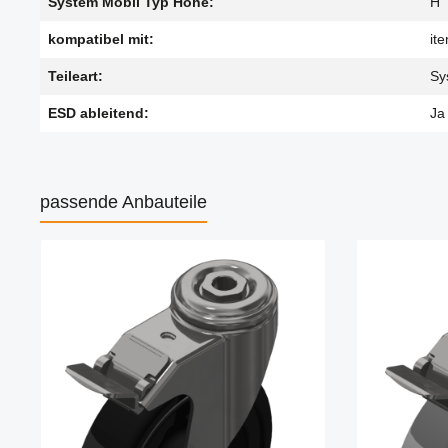
System Mobil Typ Höhe:
H
kompatibel mit:
it
Teileart:
Sy
ESD ableitend:
Ja
passende Anbauteile
Produktgalerie überspringen