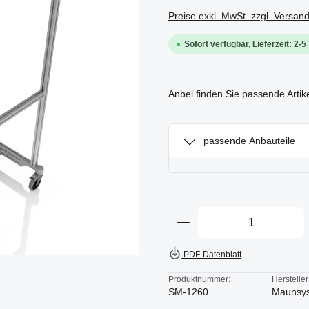
Preise exkl. MwSt. zzgl. Versan
Sofort verfügbar, Lieferzeit: 2-5
Anbei finden Sie passende Artik
passende Anbauteile
Produkt Anzahl: Gi
PDF-Datenblatt
Produktnummer:
Hersteller
SM-1260
Maunsy