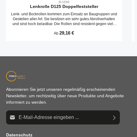
ZI-1530
Lenkrolle D125 Doppelfeststeller
Lenk- und Bockrollen kommen zum Einsatz an Baugruppen und
Gestellen aller Art. Sie besitzen ein sehr gutes Abrollverhalten
und sind hoch belastbar. Die Rollen sind resistent gegen viele
Umwelteinflüsse. Speziell für den Einsatz in der Elektrofertigung
Regulärer Preis:
29,16 €
Ab
werden viele Rollen auch in ESD Ausführung geliefert. Der
Ableitwiderstand der ESD Ausführung liegt bei 110 Ohm.
Abonnieren Sie jetzt unseren regelmäßig erscheinenden
Newsletter, um rechtzeitig über neue Produkte und Angebote
informiert zu werden.
E-Mail-Adresse*
Datenschutz