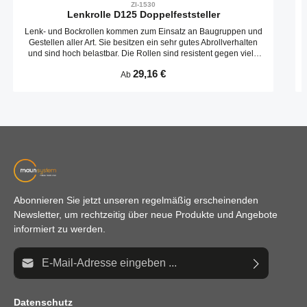
ZI-1530
Lenkrolle D125 Doppelfeststeller
Lenk- und Bockrollen kommen zum Einsatz an Baugruppen und
Gestellen aller Art. Sie besitzen ein sehr gutes Abrollverhalten
und sind hoch belastbar. Die Rollen sind resistent gegen viele
Umwelteinflüsse. Speziell für den Einsatz in der Elektrofertigung
Regulärer Preis:
29,16 €
Ab
werden viele Rollen auch in ESD Ausführung geliefert. Der
Ableitwiderstand der ESD Ausführung liegt bei 110 Ohm.
Abonnieren Sie jetzt unseren regelmäßig erscheinenden
Newsletter, um rechtzeitig über neue Produkte und Angebote
informiert zu werden.
E-Mail-Adresse*
Datenschutz