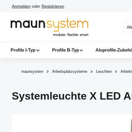
Anmelden
oder
Registrieren
 Hauptinhalt springen
Zur Suche springen
Zur Hauptnavigation springen
Al
Profile I-Typ
Profile B-Typ
Aluprofile-Zubeh
maunsystem
Arbeitsplatzsysteme
Leuchten
Arbeit
Systemleuchte X LED A