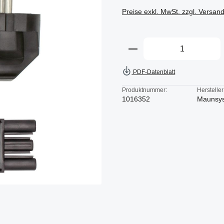
Preise exkl. MwSt. zzgl. Versan
Produkt Anzahl: Gi
PDF-Datenblatt
Produktnummer:
Hersteller
1016352
Maunsy