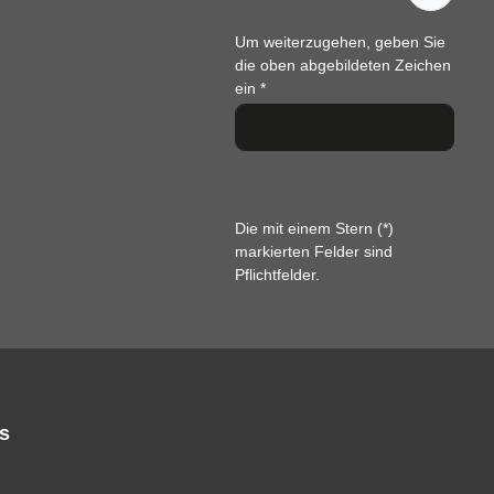
Um weiterzugehen, geben Sie
die oben abgebildeten Zeichen
ein
*
Die mit einem Stern (*)
markierten Felder sind
Pflichtfelder.
s