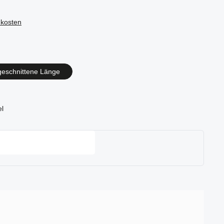
dkosten
en
geschnittene Länge
el