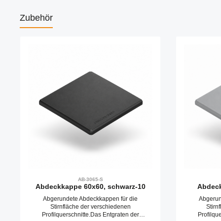
Zubehör
Produktgalerie überspringen
AB-3065-S
Abdeckkappe 60x60, schwarz-10
Abdeck
Abgerundete Abdeckkappen für die
Abgerun
Stirnfläche der verschiedenen
Stirn
Profilquerschnitte.Das Entgraten der
Profilqu