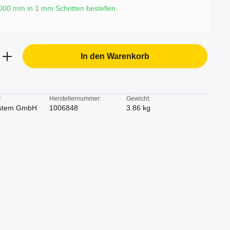
6000 mm in
1
mm Schritten bestellen.
b den gewünschten Wert ein oder benutze d
In den Warenkorb
:
Herstellernummer:
Gewicht:
stem GmbH
1006848
3.86 kg