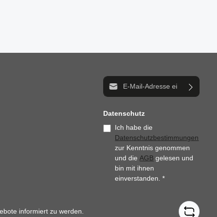
n um die Anzahl zu erhöhen oder zu reduzi
der benutze die Schaltflächen um die Anz
E-Mail-Adresse*
Datenschutz
Ich habe die
Datenschutzbestimmungen
zur Kenntnis genommen
und die
AGB
gelesen und
bin mit ihnen
einverstanden.
*
ebote informiert zu werden.