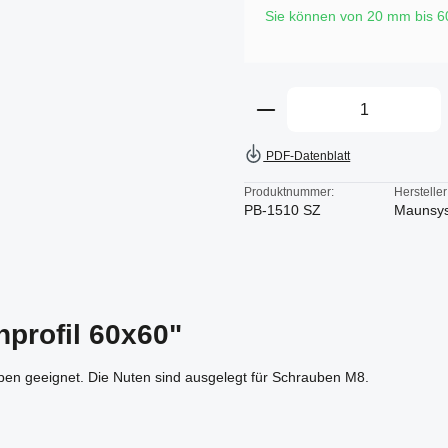
Sie können von 20 mm bis 
Produkt Anzahl: Gi
PDF-Datenblatt
Produktnummer:
Hersteller
PB-1510 SZ
Maunsy
profil 60x60"
ppen geeignet. Die Nuten sind ausgelegt für Schrauben M8.