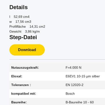
Details
l 52,69 cm4
w 17,56 cm3
Profilfläche 14,31 cm2
Gewicht 3,86 kg/m
Step-Datei
Download
Nutauszugskraft:
F=4.000 N
Eloxal:
E6EV1 10-15 µm silber
Toleranzen :
EN 12020-2
kompatibel mit:
Bosch
Baureihe:
B-Baureihe 10 - 60