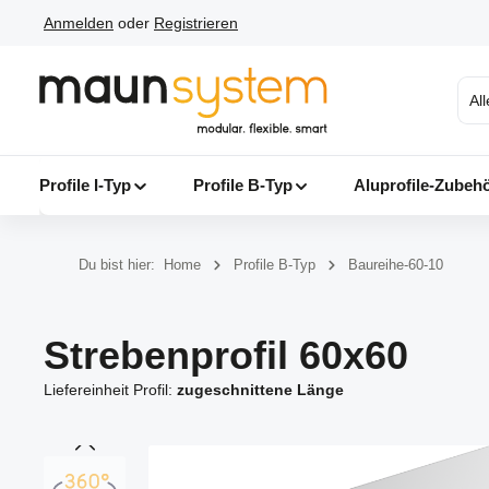
Anmelden
oder
Registrieren
 Hauptinhalt springen
Zur Suche springen
Zur Hauptnavigation springen
Al
Profile I-Typ
Profile B-Typ
Aluprofile-Zubeh
Du bist hier:
Home
Profile B-Typ
Baureihe-60-10
Strebenprofil 60x60
Liefereinheit Profil:
zugeschnittene Länge