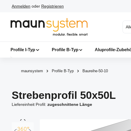
Anmelden
oder
Registrieren
 Hauptinhalt springen
Zur Suche springen
Zur Hauptnavigation springen
Al
Profile I-Typ
Profile B-Typ
Aluprofile-Zubeh
maunsystem
Profile B-Typ
Baureihe-50-10
Strebenprofil 50x50L
Liefereinheit Profil:
zugeschnittene Länge