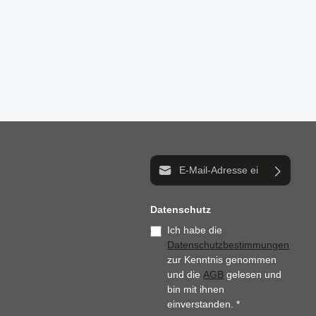
n um die Anzahl zu erhöhen oder zu reduzi
der benutze die Schaltflächen um die Anz
E-Mail-Adresse*
Datenschutz
Ich habe die
Datenschutzbestimmungen
zur Kenntnis genommen
und die
AGB
gelesen und
bin mit ihnen
einverstanden.
*