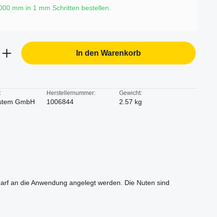
6000 mm in
1
mm Schritten bestellen.
b den gewünschten Wert ein oder benutze d
In den Warenkorb
:
Herstellernummer:
Gewicht:
stem GmbH
1006844
2.57 kg
edarf an die Anwendung angelegt werden. Die Nuten sind