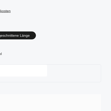
dkosten
en
geschnittene Länge
el