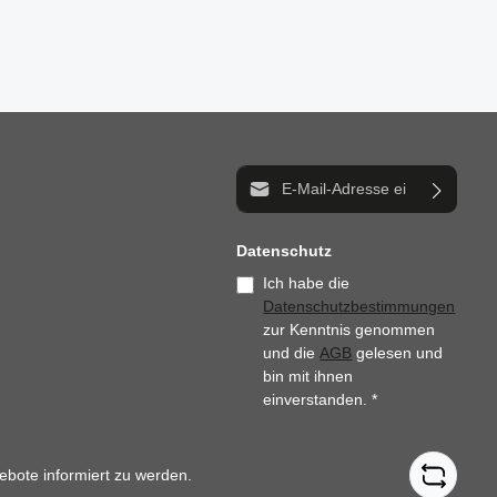
n um die Anzahl zu erhöhen oder zu reduzi
der benutze die Schaltflächen um die Anz
E-Mail-Adresse*
Datenschutz
Ich habe die
Datenschutzbestimmungen
zur Kenntnis genommen
und die
AGB
gelesen und
bin mit ihnen
einverstanden.
*
ebote informiert zu werden.