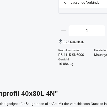
passende Verbinder
Produkt Anzahl: Gi
PDF-Datenblatt
Produktnummer:
Hersteller
PB-1115 SN6000
Maunsy
Gewicht:
16.884 kg
nprofil 40x80L 4N"
sind geeignet für Baugruppen aller Art. Mit der verschlossen Nutseite 