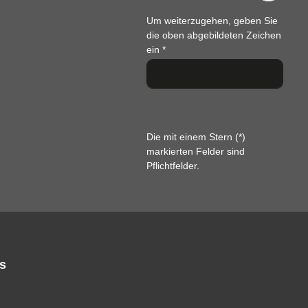
Um weiterzugehen, geben Sie
die oben abgebildeten Zeichen
ein
*
Die mit einem Stern (*)
markierten Felder sind
Pflichtfelder.
s