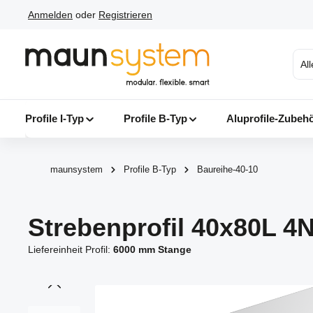
Anmelden
oder
Registrieren
 Hauptinhalt springen
Zur Suche springen
Zur Hauptnavigation springen
Al
Profile I-Typ
Profile B-Typ
Aluprofile-Zubeh
maunsystem
Profile B-Typ
Baureihe-40-10
Strebenprofil 40x80L 4
Liefereinheit Profil:
6000 mm Stange