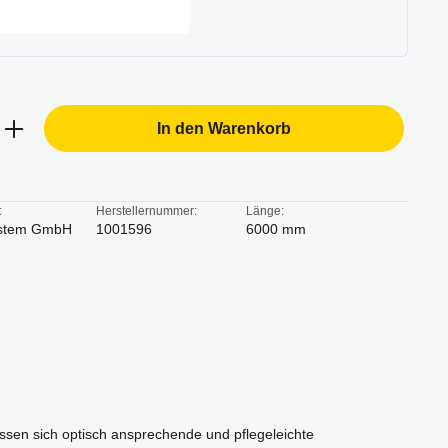
b den gewünschten Wert ein oder benutze d
In den Warenkorb
:
Herstellernummer:
Länge:
stem GmbH
1001596
6000 mm
lassen sich optisch ansprechende und pflegeleichte