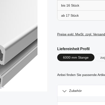
bis
16
ab
17
Preise exkl. MwSt. zzgl. Versan
auswähl
Liefereinheit Profil
6000 mm Stange
zu
Anbei finden Sie passende Artik
Zubehör