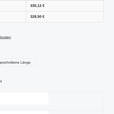
330,12 €
328,50 €
dkosten
en
geschnittene Länge
el