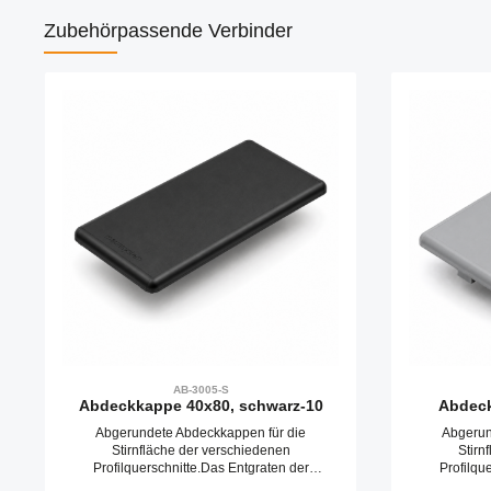
Zubehör
passende Verbinder
Produktgalerie überspringen
AB-3005-S
Abdeckkappe 40x80, schwarz-10
Abdeck
Abgerundete Abdeckkappen für die
Abgerun
Stirnfläche der verschiedenen
Stirn
Profilquerschnitte.Das Entgraten der
Profilqu
Schnittfläche entfällt. Abdeckkappen werden
Schnittfläch