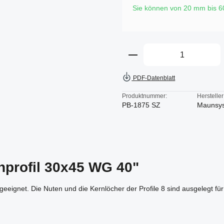
Sie können von 20 mm bis 
Produkt Anzahl: Gi
PDF-Datenblatt
Produktnummer:
Hersteller
PB-1875 SZ
Maunsy
nprofil 30x45 WG 40"
geeignet. Die Nuten und die Kernlöcher der Profile 8 sind ausgelegt f