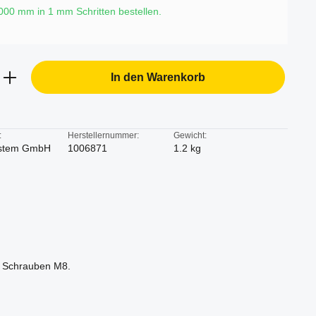
6000 mm in
1
mm Schritten bestellen.
b den gewünschten Wert ein oder benutze d
In den Warenkorb
:
Herstellernummer:
Gewicht:
stem GmbH
1006871
1.2 kg
ür Schrauben M8.