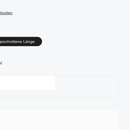
dkosten
en
geschnittene Länge
el