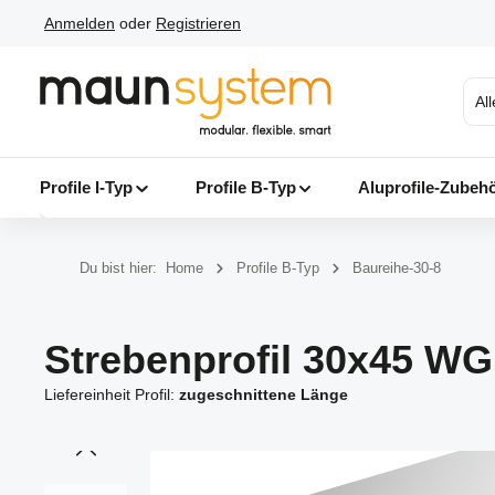
Anmelden
oder
Registrieren
 Hauptinhalt springen
Zur Suche springen
Zur Hauptnavigation springen
Al
Profile I-Typ
Profile B-Typ
Aluprofile-Zubeh
Du bist hier:
Home
Profile B-Typ
Baureihe-30-8
Strebenprofil 30x45 WG
Liefereinheit Profil:
zugeschnittene Länge