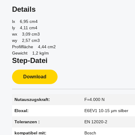
Details
lx 6,95 cm4
ly 4,11 cm4
wx 3,09 cm3
wy 2,57 cm3
Profilfläche 4,44 cm2
Gewicht 1,2 kg/m
Step-Datei
Download
Nutauszugskraft:
F=4.000 N
Eloxal:
E6EV1 10-15 µm silber
Toleranzen :
EN 12020-2
kompatibel mit:
Bosch