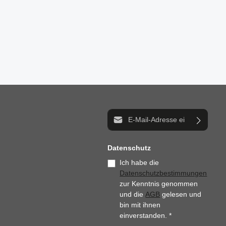
n um die Anzahl zu erhöhen oder zu reduzi
E-Mail-Adresse*
Datenschutz
Ich habe die
Datenschutzbestimmungen
zur Kenntnis genommen
und die
AGB
gelesen und
bin mit ihnen
einverstanden.
*