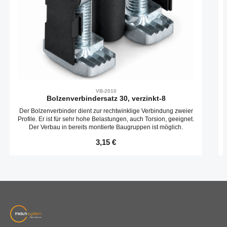
VB-2010
Bolzenverbindersatz 30, verzinkt-8
Der Bolzenverbinder dient zur rechtwinklige Verbindung zweier
Profile. Er ist für sehr hohe Belastungen, auch Torsion, geeignet.
Der Verbau in bereits montierte Baugruppen ist möglich.
Regulärer Preis:
3,15 €