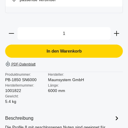
Produkt Anzahl: Gib den gewünschten Wert ein oder b
In den Warenkorb
PDF-Datenblatt
Produktnummer:
Hersteller:
PB-1850 SN6000
Maunsystem GmbH
Herstellernummer:
Länge:
1001822
6000 mm
Gewicht:
5.4 kg
Beschreibung
Die Profile 8 mit geschlossenen Nuten sind geeignet für