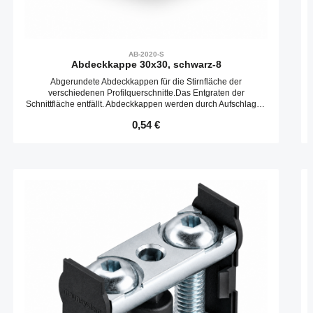
AB-2020-S
Abdeckkappe 30x30, schwarz-8
Abgerundete Abdeckkappen für die Stirnfläche der
verschiedenen Profilquerschnitte.Das Entgraten der
Schnittfläche entfällt. Abdeckkappen werden durch Aufschlagen
in die Kernbohrungen befestigt.
Regulärer Preis:
0,54 €
Produktgalerie überspringen