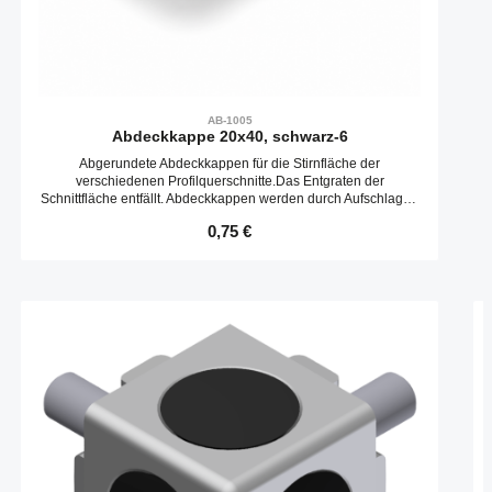
AB-1005
Abdeckkappe 20x40, schwarz-6
Abgerundete Abdeckkappen für die Stirnfläche der
verschiedenen Profilquerschnitte.Das Entgraten der
Schnittfläche entfällt. Abdeckkappen werden durch Aufschlagen
in die Kernbohrungen befestigt.
Regulärer Preis:
0,75 €
Produktgalerie überspringen