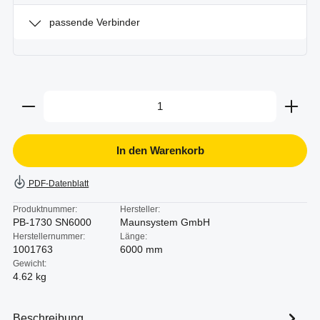
passende Verbinder
Produkt Anzahl: Gib den gewünschten Wert ein oder b
In den Warenkorb
PDF-Datenblatt
Produktnummer:
Hersteller:
PB-1730 SN6000
Maunsystem GmbH
Herstellernummer:
Länge:
1001763
6000 mm
Gewicht:
4.62 kg
Beschreibung