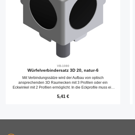
VB-1080
Würfelverbindersatz 3D 20, natur-6
Mit Verbindungssätze wird der Aufbau von optisch
ansprechenden 3D Raumecken mit 3 Profilen oder ein
Eckwinkel mit 2 Profilen ermöglicht. In die Eckprofile muss ein
Gewinde in die Stirnseite gebohrt werden.
Regulärer Preis:
5,41 €