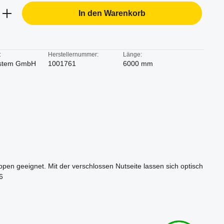
b den gewünschten Wert ein oder benutze d
In den Warenkorb
:
Herstellernummer:
Länge:
stem GmbH
1001761
6000 mm
pen geeignet. Mit der verschlossen Nutseite lassen sich optisch
6