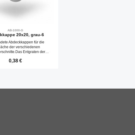
AB-1000-G
kkappe 20x20, grau-6
dete Abdeckkappen für die
fläche der verschiedenen
erschnitte.Das Entgraten der
e entfällt. Abdeckkappen werden
Regulärer Preis:
0,38 €
chlagen in die Kernbohrungen
befestigt.
n Wert ein oder benutze die Schaltfläche
kt Anzahl: Gib den gewünschten Wert ein o