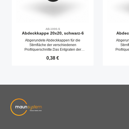
AB-1000-S
Abdeckkappe 20x20, schwarz-6
Abdec
Abgerundete Abdeckkappen für die
Abgerun
Stirnfläche der verschiedenen
Stirn
Profilquerschnitte.Das Entgraten der
Profilqu
Schnittfläche entfällt. Abdeckkappen werden
Schnittfläch
Regulärer Preis:
0,38 €
durch Aufschlagen in die Kernbohrungen
durch Aufs
befestigt.
Produkt Anzahl: Gib den gewünschte
Produ