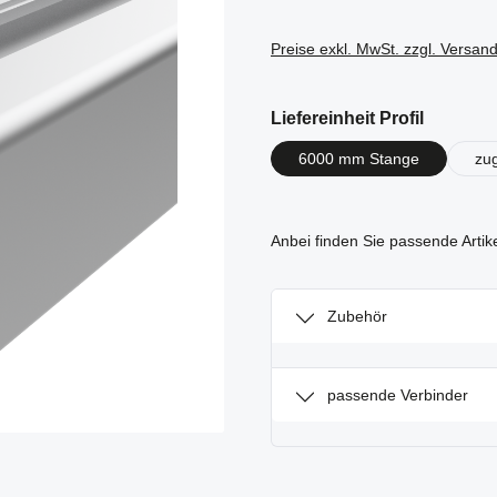
Preise exkl. MwSt. zzgl. Versan
auswähl
Liefereinheit Profil
6000 mm Stange
zu
Anbei finden Sie passende Artik
Zubehör
passende Verbinder