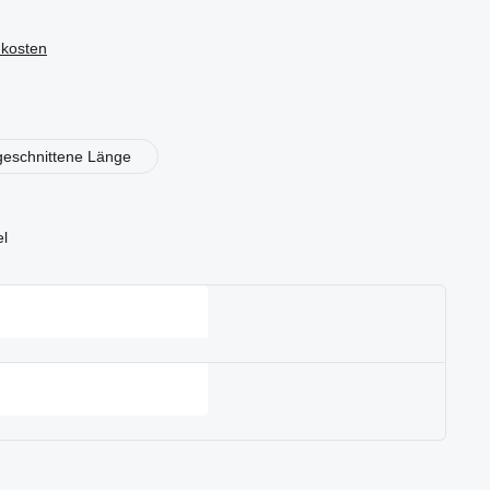
dkosten
en
geschnittene Länge
el