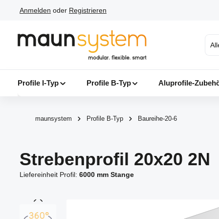
Anmelden
oder
Registrieren
 Hauptinhalt springen
Zur Suche springen
Zur Hauptnavigation springen
Al
Profile I-Typ
Profile B-Typ
Aluprofile-Zubeh
maunsystem
Profile B-Typ
Baureihe-20-6
Strebenprofil 20x20 2N
Liefereinheit Profil:
6000 mm Stange