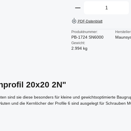
Produkt Anzahl: Gi
PDF-Datenblatt
Produktnummer:
Hersteller
PB-1724 SN6000
Maunsy
Gewicht:
2.994 kg
nprofil 20x20 2N"
en sind sie diese besonders für kleine und gewichtsoptimierte Baugrup
 Nuten und die Kernlöcher der Profile 6 sind ausgelegt für Schrauben M