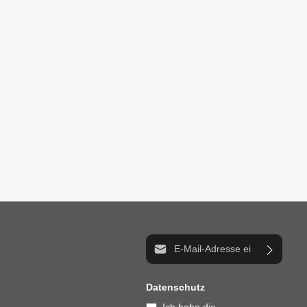
n um die Anzahl zu erhöhen oder zu reduzi
der benutze die Schaltflächen um die Anz
E-Mail-Adresse*
Datenschutz