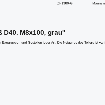
ZI-1380-G
Maunsy
ß D40, M8x100, grau"
n Baugruppen und Gestellen jeder Art. Die Neigungs des Tellers ist va
m