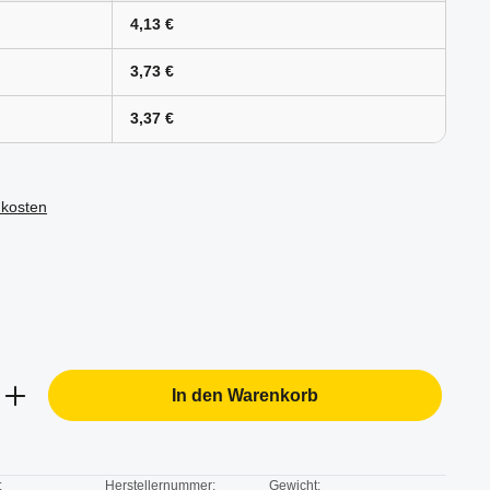
4,13 €
3,73 €
3,37 €
dkosten
b den gewünschten Wert ein oder benutze d
In den Warenkorb
:
Herstellernummer:
Gewicht: