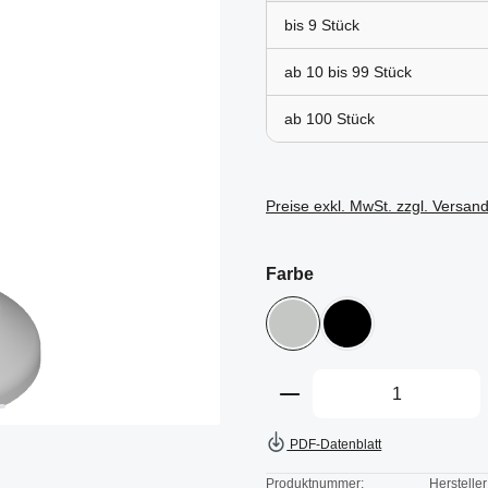
bis
9
ab 10 bis
99
ab
100
Preise exkl. MwSt. zzgl. Versan
auswählen
Farbe
grau
schwarz
Produkt Anzahl: Gi
PDF-Datenblatt
Produktnummer:
Hersteller