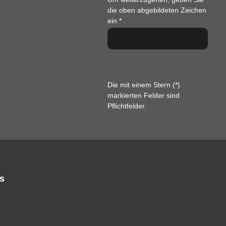
die oben abgebildeten Zeichen
ein
*
Die mit einem Stern (*)
markierten Felder sind
Pflichtfelder.
s