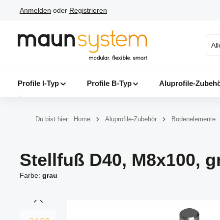
Anmelden
oder
Registrieren
 Hauptinhalt springen
Zur Suche springen
Zur Hauptnavigation springen
Al
Profile I-Typ
Profile B-Typ
Aluprofile-Zubeh
Du bist hier:
Home
Aluprofile-Zubehör
Bodenelemente
Stellfuß D40, M8x100, g
Farbe:
grau