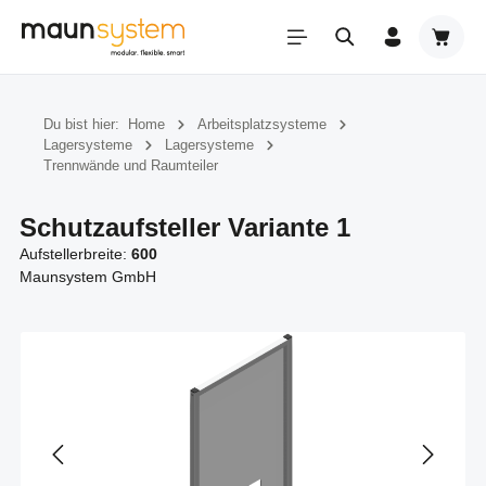
Zum Hauptinhalt springen
Warenk
Du bist hier:
Home
Arbeitsplatzsysteme
Lagersysteme
Lagersysteme
Trennwände und Raumteiler
Schutzaufsteller Variante 1
Aufstellerbreite:
600
Maunsystem GmbH