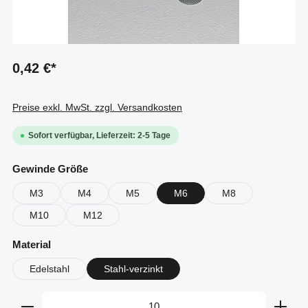
0,42 €*
Preise exkl. MwSt. zzgl. Versandkosten
Sofort verfügbar, Lieferzeit: 2-5 Tage
auswählen
Gewinde Größe
M3
M4
M5
M6
M8
M10
M12
auswählen
Material
Edelstahl
Stahl-verzinkt
Produkt Anzahl: Gib den gewünschten Wert ein oder b