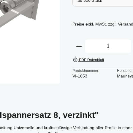
ab
500
Preise exkl. MwSt. zzgl. Versan
Produkt Anzahl: Gi
PDF-Datenblatt
Produktnummer:
Hersteller
VI-1053
Maunsy
spannersatz 8, verzinkt"
ung Universelle und kraftschlüssige Verbindung aller Profile in einer 