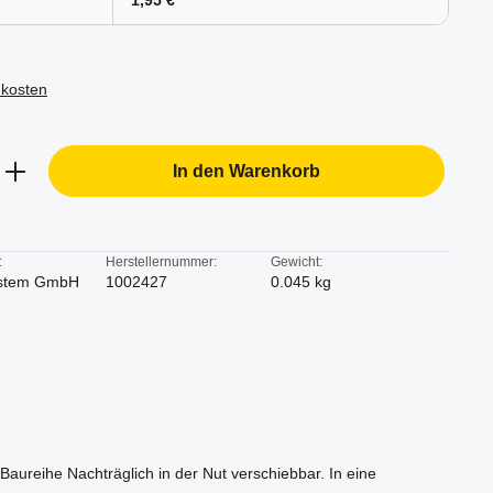
1,95 €
dkosten
b den gewünschten Wert ein oder benutze d
In den Warenkorb
:
Herstellernummer:
Gewicht:
stem GmbH
1002427
0.045 kg
Baureihe Nachträglich in der Nut verschiebbar. In eine