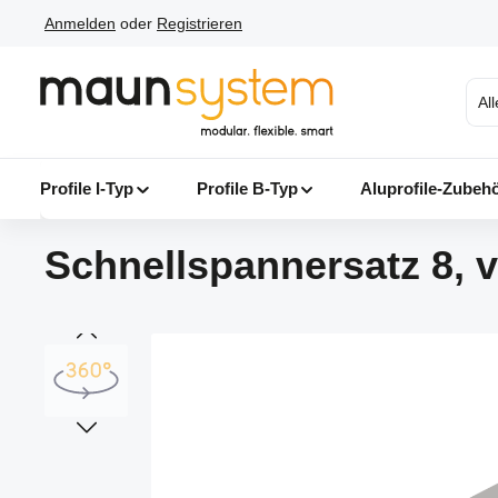
Anmelden
oder
Registrieren
 Hauptinhalt springen
Zur Suche springen
Zur Hauptnavigation springen
Al
Profile I-Typ
Profile B-Typ
Aluprofile-Zubeh
Schnellspannersatz 8, v