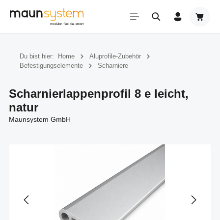
Zum Hauptinhalt springen
Warenk
Du bist hier:
Home
Aluprofile-Zubehör
Befestigungselemente
Scharniere
Scharnierlappenprofil 8 e leicht,
natur
Maunsystem GmbH