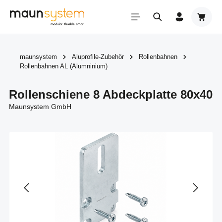
Zum Hauptinhalt springen
Warenk
maunsystem
Aluprofile-Zubehör
Rollenbahnen
Rollenbahnen AL (Alumninium)
Rollenschiene 8 Abdeckplatte 80x40
Maunsystem GmbH