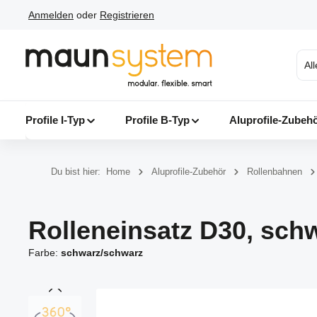
Anmelden
oder
Registrieren
 Hauptinhalt springen
Zur Suche springen
Zur Hauptnavigation springen
Al
Profile I-Typ
Profile B-Typ
Aluprofile-Zubeh
Du bist hier:
Home
Aluprofile-Zubehör
Rollenbahnen
Rolleneinsatz D30, sch
Farbe:
schwarz/schwarz