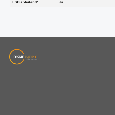
ESD ableitend:
Ja