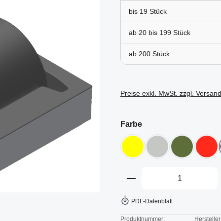
bis
19
ab 20 bis
199
ab
200
Preise exkl. MwSt. zzgl. Versan
auswählen
Farbe
gelb /schwarz
grau/grau
grün/schwar
rot 
Produkt Anzahl: Gi
PDF-Datenblatt
Produktnummer:
Hersteller