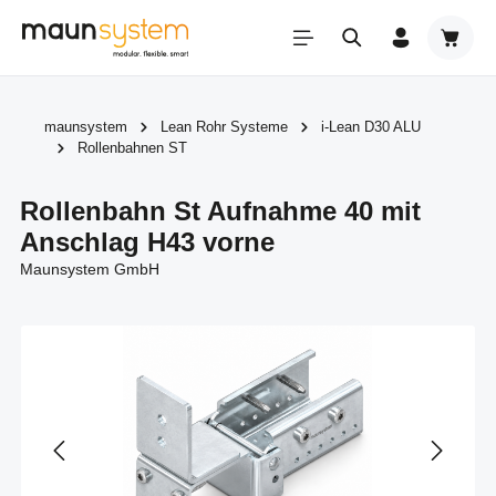
Zum Hauptinhalt springen
Warenk
maunsystem
Lean Rohr Systeme
i-Lean D30 ALU
Rollenbahnen ST
Rollenbahn St Aufnahme 40 mit
Anschlag H43 vorne
Maunsystem GmbH