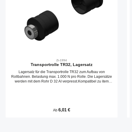
Zi-1994
Transportrolle TR32, Lagersatz
Lagersatz für die Transportrolle TR32 zum Aufbau von
Rollbahnen. Belastung max. 1.000 N pro Rolle. Die Lagersätze
werden mit dem Rohr D 32 AI verpresst.Kompatibel zu item
0.0.472.0
Regulärer Preis:
6,01 €
Ab