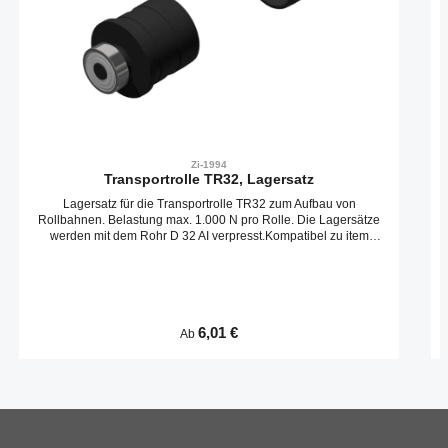
Zi-1994
Transportrolle TR32, Lagersatz
Lagersatz für die Transportrolle TR32 zum Aufbau von
Rollbahnen. Belastung max. 1.000 N pro Rolle. Die Lagersätze
werden mit dem Rohr D 32 AI verpresst.Kompatibel zu item
0.0.472.0
Regulärer Preis:
6,01 €
Ab