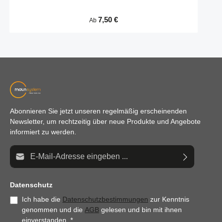
Regulärer Preis:
7,50 €
Ab
Abonnieren Sie jetzt unseren regelmäßig erscheinenden
Newsletter, um rechtzeitig über neue Produkte und Angebote
informiert zu werden.
E-Mail-Adresse*
Datenschutz
Ich habe die
Datenschutzbestimmungen
zur Kenntnis
genommen und die
AGB
gelesen und bin mit ihnen
einverstanden.
*