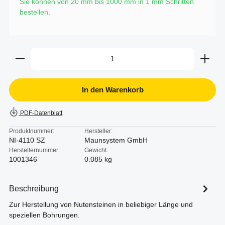
Sie können von 20 mm bis 1000 mm in
1
mm Schritten
bestellen.
Produkt Anzahl: Gib den gewünschten Wert ein oder b
In den Warenkorb
PDF-Datenblatt
Produktnummer:
Hersteller:
NI-4110 SZ
Maunsystem GmbH
Herstellernummer:
Gewicht:
1001346
0.085 kg
Beschreibung
Zur Herstellung von Nutensteinen in beliebiger Länge und
speziellen Bohrungen.