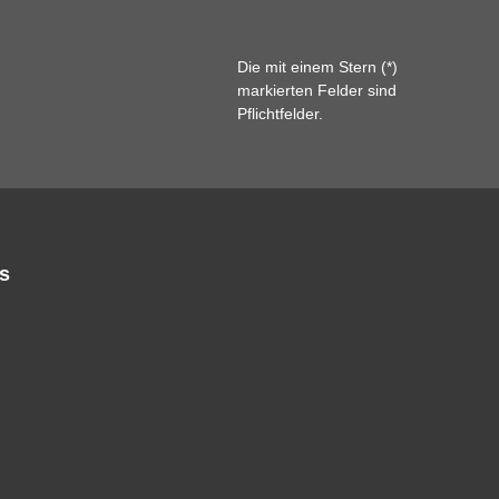
Die mit einem Stern (*)
markierten Felder sind
Pflichtfelder.
s