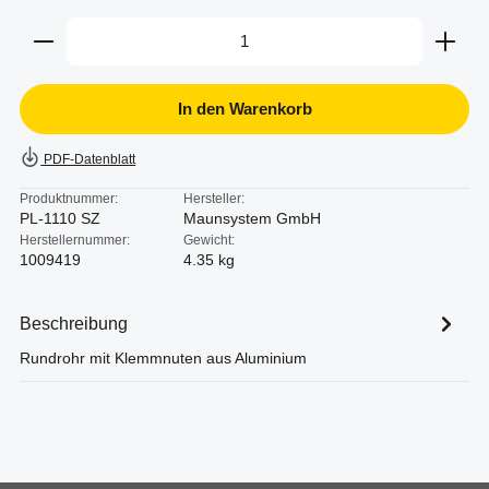
Produkt Anzahl: Gib den gewünschten Wert ein oder b
In den Warenkorb
PDF-Datenblatt
Produktnummer:
Hersteller:
PL-1110 SZ
Maunsystem GmbH
Herstellernummer:
Gewicht:
1009419
4.35 kg
Beschreibung
Rundrohr mit Klemmnuten aus Aluminium