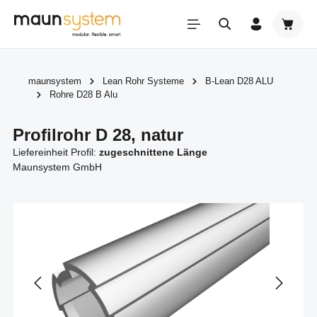
Zum Hauptinhalt springen
Warenk
maunsystem
Lean Rohr Systeme
B-Lean D28 ALU
Rohre D28 B Alu
Profilrohr D 28, natur
Liefereinheit Profil:
zugeschnittene Länge
Maunsystem GmbH