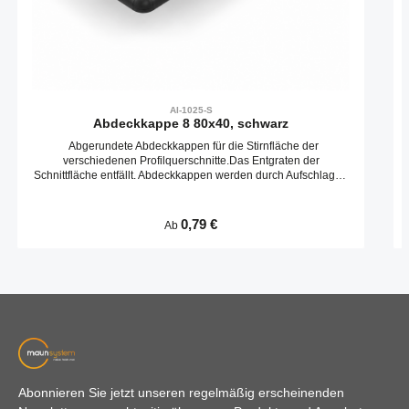
AI-1025-S
Abdeckkappe 8 80x40, schwarz
Abgerundete Abdeckkappen für die Stirnfläche der
verschiedenen Profilquerschnitte.Das Entgraten der
Schnittfläche entfällt. Abdeckkappen werden durch Aufschlagen
in die Kernbohrungen befestigt.
Regulärer Preis:
0,79 €
Ab
Abonnieren Sie jetzt unseren regelmäßig erscheinenden