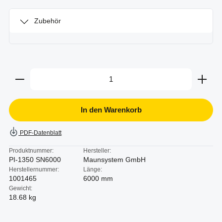
Zubehör
Produkt Anzahl: Gib den gewünschten Wert ein oder b
In den Warenkorb
PDF-Datenblatt
Produktnummer:
Hersteller:
PI-1350 SN6000
Maunsystem GmbH
Herstellernummer:
Länge:
1001465
6000 mm
Gewicht:
18.68 kg