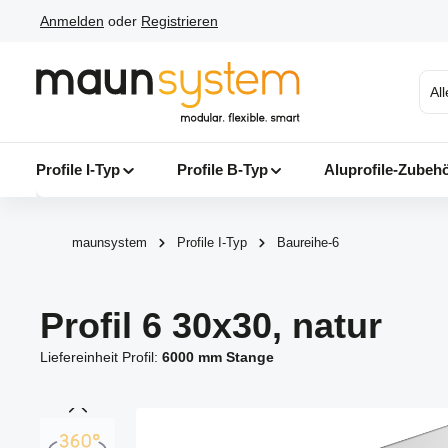
Anmelden
oder
Registrieren
 Hauptinhalt springen
Zur Suche springen
Zur Hauptnavigation springen
Al
Profile I-Typ
Profile B-Typ
Aluprofile-Zubeh
maunsystem
Profile I-Typ
Baureihe-6
Profil 6 30x30, natur
Liefereinheit Profil:
6000 mm Stange