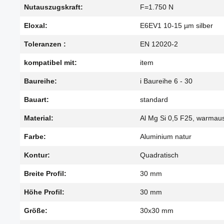
Nutauszugskraft:
F=1.750 N
Eloxal:
E6EV1 10-15 µm silber
Toleranzen :
EN 12020-2
kompatibel mit:
item
Baureihe:
i Baureihe 6 - 30
Bauart:
standard
Material:
Al Mg Si 0,5 F25, warmau
Farbe:
Aluminium natur
Kontur:
Quadratisch
Breite Profil:
30 mm
Höhe Profil:
30 mm
Größe:
30x30 mm