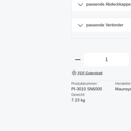
passende Abdeckkappe
passende Verbinder
Produkt Anzahl: Gi
PDF-Datenblatt
Produktnummer:
Hersteller
PI-3010 SN6000
Maunsy
Gewicht:
7.23 kg