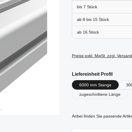
bis
7
ab 8 bis
15
ab
16
Preise exkl. MwSt. zzgl. Versan
auswähl
Liefereinheit Profil
6000 mm Stange
30
zugeschnittene Länge
Anbei finden Sie passende Artik