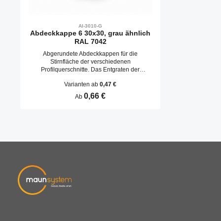
AI-3010-G
Abdeckkappe 6 30x30, grau ähnlich
RAL 7042
Abgerundete Abdeckkappen für die
Stirnfläche der verschiedenen
Profilquerschnitte. Das Entgraten der
Schnittfläche entfällt. Abdeckkappen werden
Varianten ab
0,47 €
durch Aufschlagen in die Kernbohrungen
befestigt.
Regulärer Preis:
0,66 €
Ab