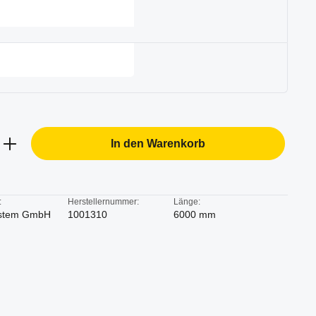
b den gewünschten Wert ein oder benutze d
In den Warenkorb
:
Herstellernummer:
Länge:
stem GmbH
1001310
6000 mm