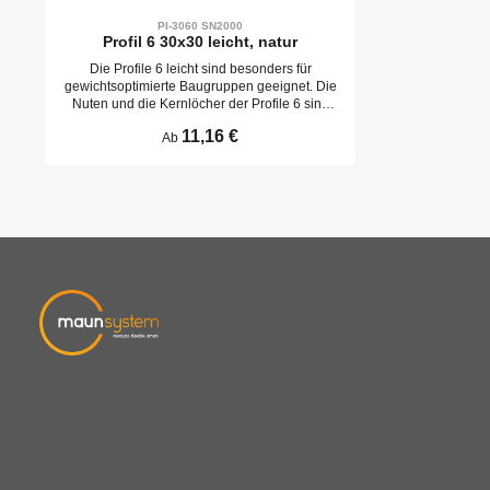
PI-3060 SN2000
Profil 6 30x30 leicht, natur
Die Profile 6 leicht sind besonders für
gewichtsoptimierte Baugruppen geeignet. Die
Nuten und die Kernlöcher der Profile 6 sind
ausgelegt für Schrauben M6.
Regulärer Preis:
11,16 €
Ab