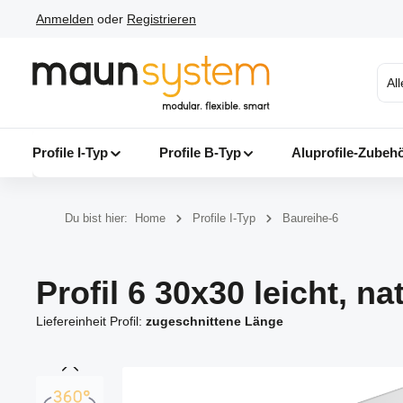
Anmelden
oder
Registrieren
 Hauptinhalt springen
Zur Suche springen
Zur Hauptnavigation springen
Al
Profile I-Typ
Profile B-Typ
Aluprofile-Zubeh
Du bist hier:
Home
Profile I-Typ
Baureihe-6
Profil 6 30x30 leicht, na
Liefereinheit Profil:
zugeschnittene Länge