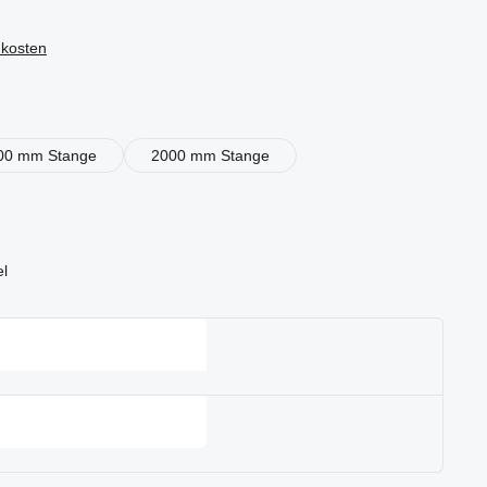
dkosten
en
00 mm Stange
2000 mm Stange
el