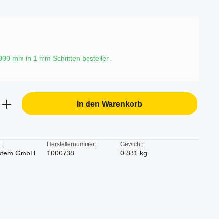
6000 mm in
1
mm Schritten bestellen.
b den gewünschten Wert ein oder benutze d
In den Warenkorb
:
Herstellernummer:
Gewicht:
stem GmbH
1006738
0.881 kg