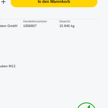
In den Warenkorb
:
Herstellernummer:
Gewicht:
stem GmbH
1006807
15.846 kg
rauben M12.