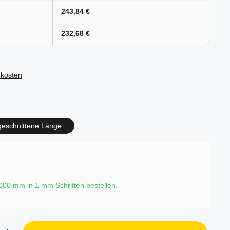
243,84 €
232,68 €
dkosten
en
geschnittene Länge
6000 mm in
1
mm Schritten bestellen.
b den gewünschten Wert ein oder benutze d