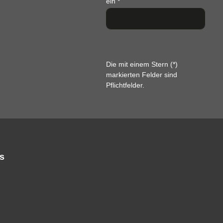
ein
*
Die mit einem Stern (*)
markierten Felder sind
Pflichtfelder.
s