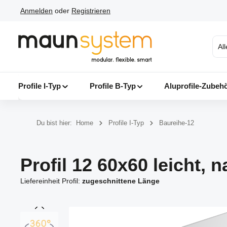
Anmelden
oder
Registrieren
 Hauptinhalt springen
Zur Suche springen
Zur Hauptnavigation springen
Al
Profile I-Typ
Profile B-Typ
Aluprofile-Zubeh
Du bist hier:
Home
Profile I-Typ
Baureihe-12
Profil 12 60x60 leicht, n
Liefereinheit Profil:
zugeschnittene Länge