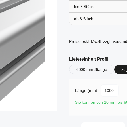
bis
7
ab
8
Preise exkl. MwSt. zzgl. Versan
auswähl
Liefereinheit Profil
6000 mm Stange
zu
Länge (mm):
Sie können von 20 mm bis 
Produkt Anzahl: Gi