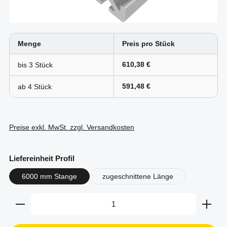
Menge
Preis pro Stück
610,38 €
bis
3
591,48 €
ab
4
Preise exkl. MwSt. zzgl. Versandkosten
auswählen
Liefereinheit Profil
6000 mm Stange
zugeschnittene Länge
Produkt Anzahl: Gib den gewünschten Wert ein oder b