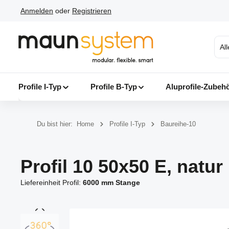
Anmelden
oder
Registrieren
 Hauptinhalt springen
Zur Suche springen
Zur Hauptnavigation springen
Al
Profile I-Typ
Profile B-Typ
Aluprofile-Zubeh
Du bist hier:
Home
Profile I-Typ
Baureihe-10
Profil 10 50x50 E, natur
Liefereinheit Profil:
6000 mm Stange