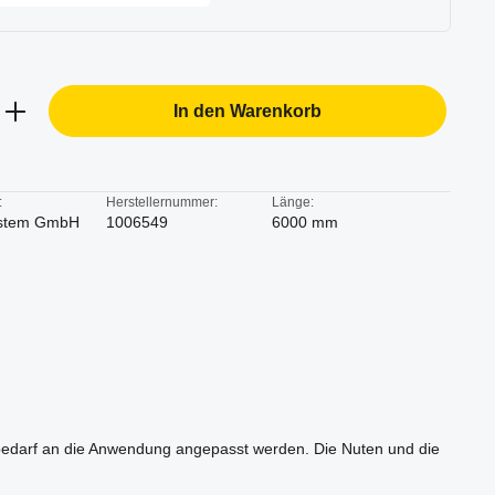
b den gewünschten Wert ein oder benutze d
In den Warenkorb
:
Herstellernummer:
Länge:
stem GmbH
1006549
6000 mm
ialbedarf an die Anwendung angepasst werden. Die Nuten und die