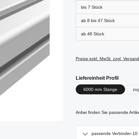
bis
7
ab 8 bis
47
ab
48
Preise exkl. MwSt. zzgl. Versan
auswähl
Liefereinheit Profil
6000 mm Stange
zu
Anbei finden Sie passende Artik
passende Verbinder-10