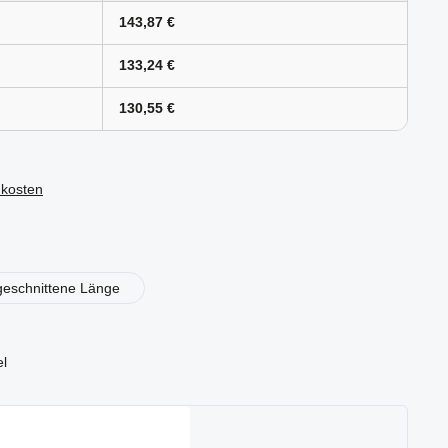
143,87 €
133,24 €
130,55 €
dkosten
en
geschnittene Länge
el