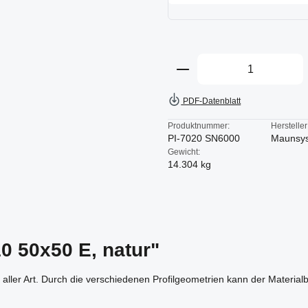
Produkt Anzahl: Gi
PDF-Datenblatt
Produktnummer:
Hersteller
PI-7020 SN6000
Maunsy
Gewicht:
14.304 kg
10 50x50 E, natur"
en aller Art. Durch die verschiedenen Profilgeometrien kann der Mater