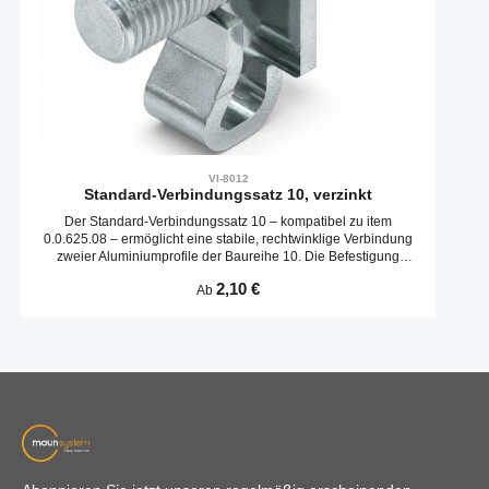
VI-8012
Standard-Verbindungssatz 10, verzinkt
Der Standard-Verbindungssatz 10 – kompatibel zu item
0.0.625.08 – ermöglicht eine stabile, rechtwinklige Verbindung
zweier Aluminiumprofile der Baureihe 10. Die Befestigung
erfolgt über einen vorgebohrten Kernbohrkanal und sorgt für
Regulärer Preis:
2,10 €
Ab
eine hohe Haltekraft bei minimalem Montageaufwand.
Eigenschaften: – Kompatibel zu item-Profilen mit Nut 10 –
Ausführung verzinkt für Korrosionsschutz – Klassische
Kernbohrungsverbindung mit Gewindestift – Für
Rahmenkonstruktionen, Gestelle und Maschinenbau –
Artikelnummer: 0.0.625.08 Ideal für standardisierte
Profilverbindungen mit zuverlässigem Halt und einfacher
Montage.