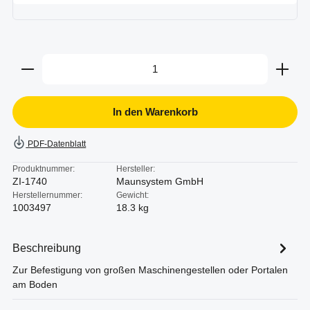
Produkt Anzahl: Gib den gewünschten Wert ein oder b
In den Warenkorb
PDF-Datenblatt
Produktnummer:
Hersteller:
ZI-1740
Maunsystem GmbH
Herstellernummer:
Gewicht:
1003497
18.3 kg
Beschreibung
Zur Befestigung von großen Maschinengestellen oder Portalen
am Boden