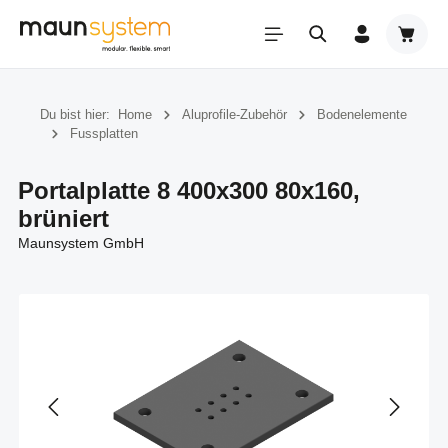
Zum Hauptinhalt springen
Warenk
Du bist hier:
Home
Aluprofile-Zubehör
Bodenelemente
Fussplatten
Portalplatte 8 400x300 80x160,
brüniert
Maunsystem GmbH