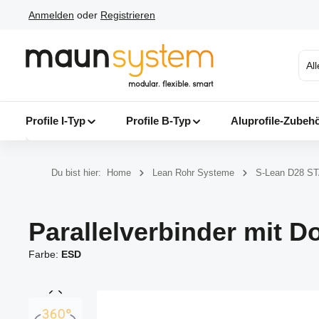
Anmelden
oder
Registrieren
 Hauptinhalt springen
Zur Suche springen
Zur Hauptnavigation springen
Al
Profile I-Typ
Profile B-Typ
Aluprofile-Zubeh
Du bist hier:
Home
Lean Rohr Systeme
S-Lean D28 S
Parallelverbinder mit D
Farbe:
ESD