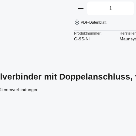
Produkt Anzahl: Gi
PDF-Datenblatt
Produktnummer:
Hersteller
G-9S-Ni
Maunsy
lverbinder mit Doppelanschluss, 
-Klemmverbindungen.