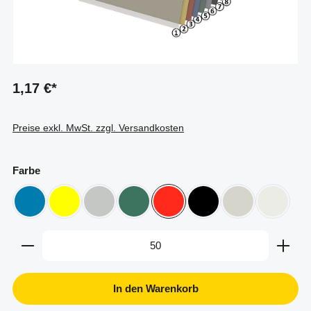
1,17 €*
Preise exkl. MwSt. zzgl. Versandkosten
auswählen
Farbe
blau
gelb
grau
grün ähnlich Ral 6000
rot
schwarz
transparent
weiß
Produkt Anzahl: Gib den gewünschten Wert ein oder b
In den Warenkorb