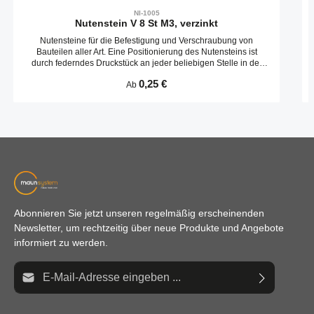
NI-1005
Nutenstein V 8 St M3, verzinkt
Nutensteine für die Befestigung und Verschraubung von
Bauteilen aller Art. Eine Positionierung des Nutensteins ist
durch federndes Druckstück an jeder beliebigen Stelle in der
Profilnut möglich.
Regulärer Preis:
0,25 €
Ab
Abonnieren Sie jetzt unseren regelmäßig erscheinenden
Newsletter, um rechtzeitig über neue Produkte und Angebote
informiert zu werden.
E-Mail-Adresse*