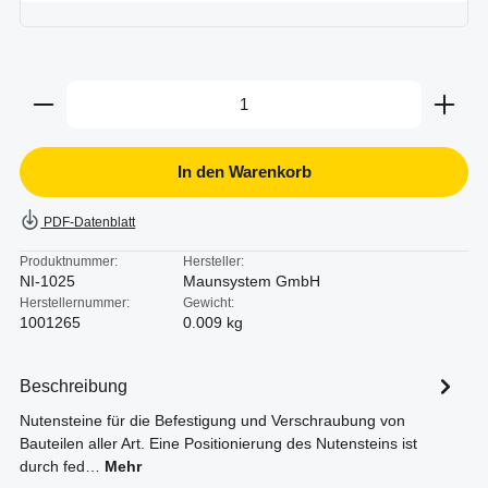
Produkt Anzahl: Gib den gewünschten Wert ein oder b
In den Warenkorb
PDF-Datenblatt
Produktnummer:
Hersteller:
NI-1025
Maunsystem GmbH
Herstellernummer:
Gewicht:
1001265
0.009 kg
Beschreibung
Nutensteine für die Befestigung und Verschraubung von
Bauteilen aller Art. Eine Positionierung des Nutensteins ist
durch fed…
Mehr