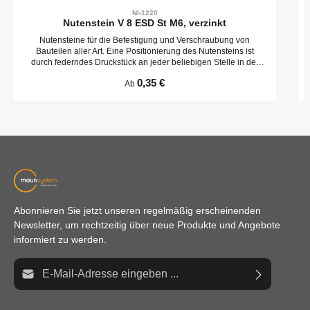
NI-1220
Nutenstein V 8 ESD St M6, verzinkt
Nutensteine für die Befestigung und Verschraubung von
Bauteilen aller Art. Eine Positionierung des Nutensteins ist
durch federndes Druckstück an jeder beliebigen Stelle in der
Profilnut möglich.
Regulärer Preis:
0,35 €
Ab
Abonnieren Sie jetzt unseren regelmäßig erscheinenden
Newsletter, um rechtzeitig über neue Produkte und Angebote
informiert zu werden.
E-Mail-Adresse*