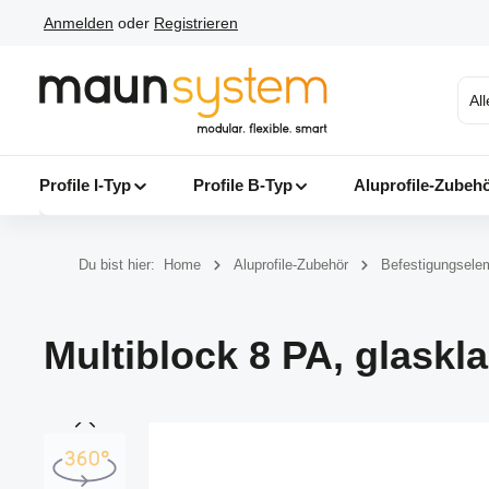
Anmelden
oder
Registrieren
 Hauptinhalt springen
Zur Suche springen
Zur Hauptnavigation springen
Al
Profile I-Typ
Profile B-Typ
Aluprofile-Zubeh
Du bist hier:
Home
Aluprofile-Zubehör
Befestigungsele
Multiblock 8 PA, glaskla