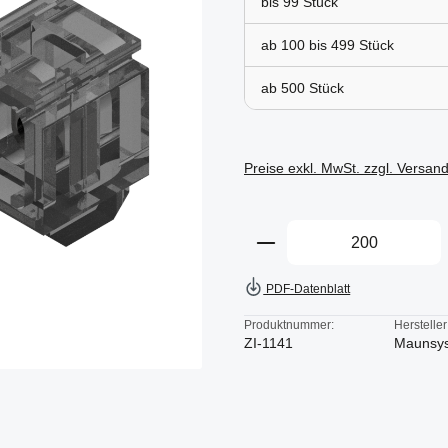
bis
99
ab 100 bis
499
ab
500
Preise exkl. MwSt. zzgl. Versan
Produkt Anzahl: Gi
PDF-Datenblatt
Produktnummer:
Hersteller
ZI-1141
Maunsy