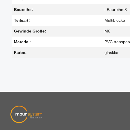
Baureihe:
i-Baureihe 8 -
Teileart:
Multiblöcke
Gewinde Größe:
M6
Material:
PVC transpar
Farbe:
glasklar