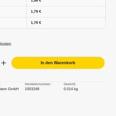
1,98 €
1,79 €
1,70 €
dkosten
b den gewünschten Wert ein oder benutze d
In den Warenkorb
:
Herstellernummer:
Gewicht:
stem GmbH
1003248
0.014 kg