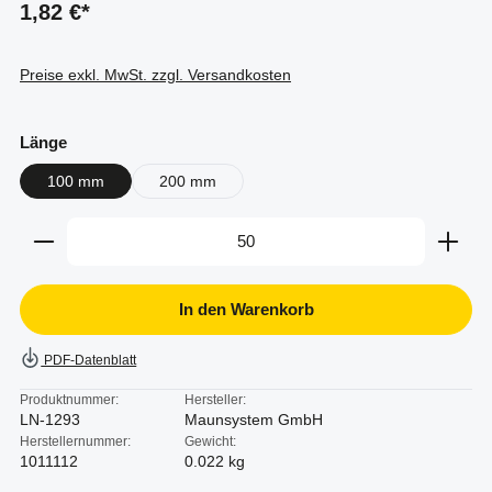
1,82 €*
Preise exkl. MwSt. zzgl. Versandkosten
auswählen
Länge
100 mm
200 mm
Produkt Anzahl: Gib den gewünschten Wert ein oder b
In den Warenkorb
PDF-Datenblatt
Produktnummer:
Hersteller:
LN-1293
Maunsystem GmbH
Herstellernummer:
Gewicht:
1011112
0.022 kg