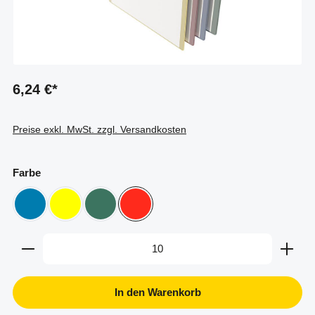
6,24 €*
Preise exkl. MwSt. zzgl. Versandkosten
auswählen
Farbe
blau
gelb
grün ähnlich Ral 6000
rot
Produkt Anzahl: Gib den gewünschten Wert ein oder b
In den Warenkorb