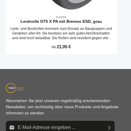
ZI-6095
Lenkrolle D75 X PA mit Bremse ESD, grau
Lenk- und Bockrollen kommen zum Einsatz an Baugruppen und
Gestellen aller Art. Sie besitzen ein sehr gutes Abrollverhalten
und sind hoch belastbar. Die Rollen sind resistent gegen viele
Umwelteinflüsse. Speziell für den Einsatz in der Elektrofertigung
Regulärer Preis:
21,05 €
Ab
werden viele Rollen auch in ESD Ausführung geliefert. Der
Ableitwiderstand der ESD Ausführung liegt bei 110 Ohm.
Abonnieren Sie jetzt unseren regelmäßig erscheinenden
Newsletter, um rechtzeitig über neue Produkte und Angebote
informiert zu werden.
E-Mail-Adresse*