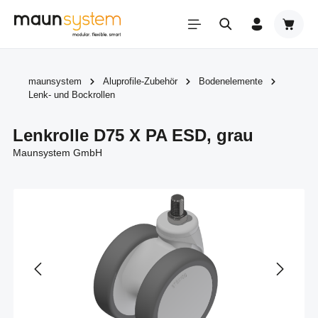
Zum Hauptinhalt springen
Warenk
maunsystem
Aluprofile-Zubehör
Bodenelemente
Lenk- und Bockrollen
Lenkrolle D75 X PA ESD, grau
Maunsystem GmbH