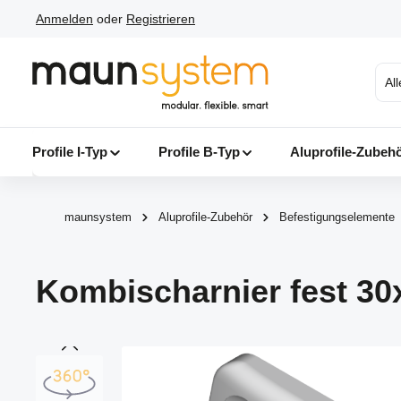
Anmelden
oder
Registrieren
 Hauptinhalt springen
Zur Suche springen
Zur Hauptnavigation springen
Al
Profile I-Typ
Profile B-Typ
Aluprofile-Zubeh
maunsystem
Aluprofile-Zubehör
Befestigungselemente
Kombischarnier fest 30