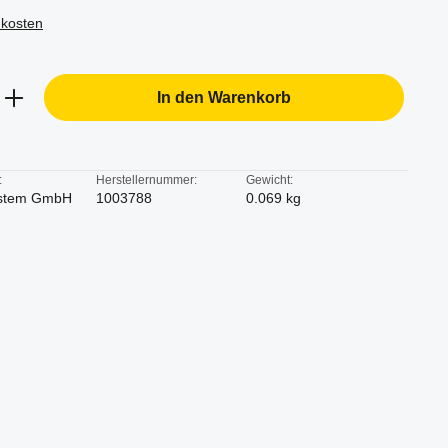
dkosten
b den gewünschten Wert ein oder benutze d
In den Warenkorb
:
Herstellernummer:
Gewicht:
stem GmbH
1003788
0.069 kg