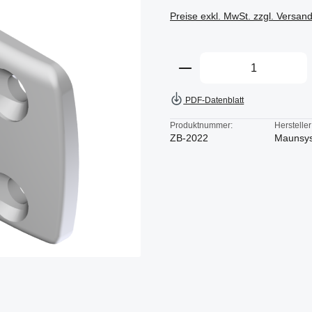
Preise exkl. MwSt. zzgl. Versan
Produkt Anzahl: Gi
PDF-Datenblatt
Produktnummer:
Hersteller
ZB-2022
Maunsy