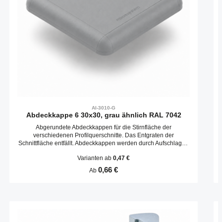
AI-3010-G
Abdeckkappe 6 30x30, grau ähnlich RAL 7042
Abgerundete Abdeckkappen für die Stirnfläche der
verschiedenen Profilquerschnitte. Das Entgraten der
Schnittfläche entfällt. Abdeckkappen werden durch Aufschlagen
in die Kernbohrungen befestigt.
Varianten ab
0,47 €
Regulärer Preis:
0,66 €
Ab
Produktgalerie überspringen