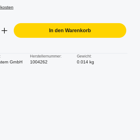
dkosten
b den gewünschten Wert ein oder benutze d
In den Warenkorb
:
Herstellernummer:
Gewicht:
stem GmbH
1004262
0.014 kg