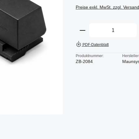
Preise exkl. MwSt. zzgl. Versan
Produkt Anzahl: Gi
PDF-Datenblatt
Produktnummer:
Hersteller
ZB-2084
Maunsy