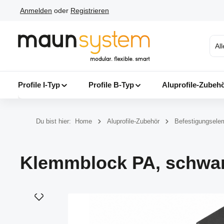
Anmelden
oder
Registrieren
 Hauptinhalt springen
Zur Suche springen
Zur Hauptnavigation springen
Al
Profile I-Typ
Profile B-Typ
Aluprofile-Zubeh
Du bist hier:
Home
Aluprofile-Zubehör
Befestigungsele
Klemmblock PA, schwar