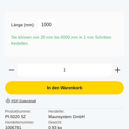
Länge (mm):
Sie können von 20 mm bis 6000 mm in
1
mm Schritten
bestellen.
Produkt Anzahl: Gib den gewünschten Wert ein oder b
In den Warenkorb
PDF-Datenblatt
Produktnummer:
Hersteller:
PI-5020 SZ
Maunsystem GmbH
Herstellernummer:
Gewicht:
1006781
0.93 kg