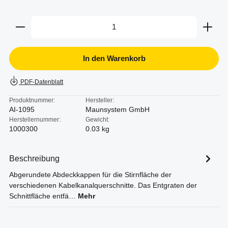
Produkt Anzahl: Gib den gewünschten Wert ein oder b
In den Warenkorb
PDF-Datenblatt
Produktnummer:
Hersteller:
AI-1095
Maunsystem GmbH
Herstellernummer:
Gewicht:
1000300
0.03 kg
Beschreibung
Abgerundete Abdeckkappen für die Stirnfläche der
verschiedenen Kabelkanalquerschnitte. Das Entgraten der
Schnittfläche entfä…
Mehr